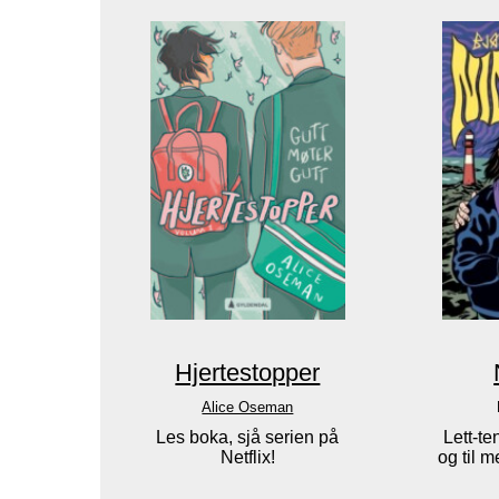
Hjertestopper
Alice Oseman
Les boka, sjå serien på
Lett-te
Netflix!
og til m