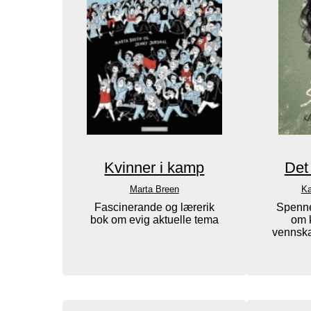
Kvinner i kamp
Det
Marta Breen
Ka
Fascinerande og lærerik
Spenn
bok om evig aktuelle tema
om k
vennska