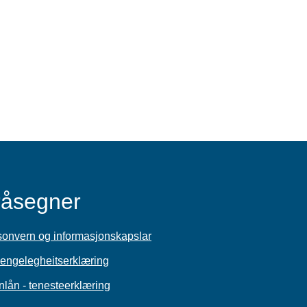
råsegner
sonvern og informasjonskapslar
jengelegheitserklæring
nlån - tenesteerklæring