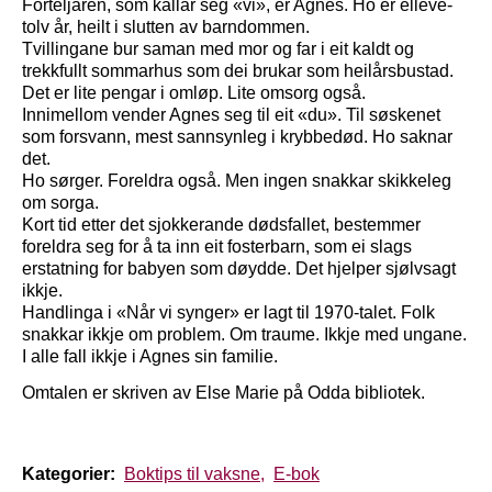
Forteljaren, som kallar seg «vi», er Agnes. Ho er elleve-
tolv år, heilt i slutten av barn­dommen.
Tvillingane bur saman med mor og far i eit kaldt og
trekkfullt sommar­hus som dei brukar som heilårs­bustad.
Det er lite pengar i omløp. Lite omsorg også.
Innimellom vender Agnes seg til eit «du». Til søskenet
som forsvann, mest sannsynleg i krybbedød. Ho saknar
det.
Ho sørger. Foreldra også. Men ingen snakkar skikkeleg
om sorga.
Kort tid etter det sjokkerande dødsfallet, bestemmer
foreldra seg for å ta inn eit foster­barn, som ei slags
erstatning for babyen som døydde. Det hjelper sjølvsagt
ikkje.
Handlinga i «Når vi synger» er lagt til 1970-talet. Folk
snakkar ikkje om problem. Om traume. Ikkje med ungane.
I alle fall ikkje i Agnes sin familie.
Omtalen er skriven av Else Marie på Odda bibliotek.
Kategorier:
Boktips til vaksne,
E-bok